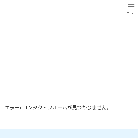
コ
ナ
ン
ビ
MENU
テ
ゲ
ン
ー
ツ
シ
へ
ョ
エントリー
ス
ン
キ
に
ッ
移
プ
動
Home
エントリー
エラー:
コンタクトフォームが見つかりません。