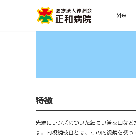
コ
ナ
ン
ビ
外来
テ
ゲ
ン
ー
ツ
シ
へ
ョ
ス
ン
キ
に
ッ
移
プ
動
特徴
先端にレンズのついた細長い管を口など
す。内視鏡検査とは、この内視鏡を使っ